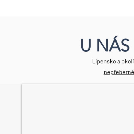
U NÁS 
Lipensko a okol
nepřeberné m