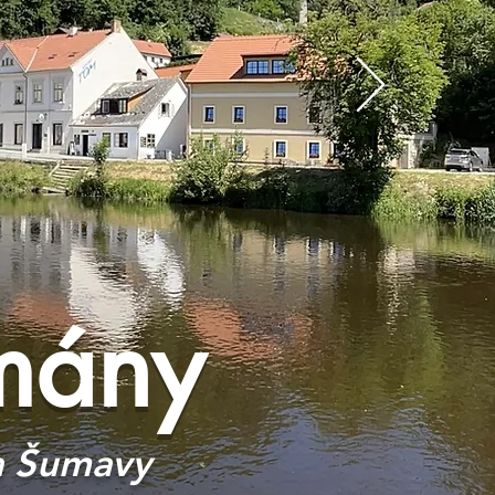
mány
a
Šumavy