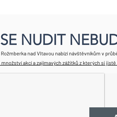
SE NUDIT NEBUD
í Rožmberka nad Vltavou nabízí návštěvníkům v průb
nožství akcí a zajímavých zážitků z kterých si jistě 