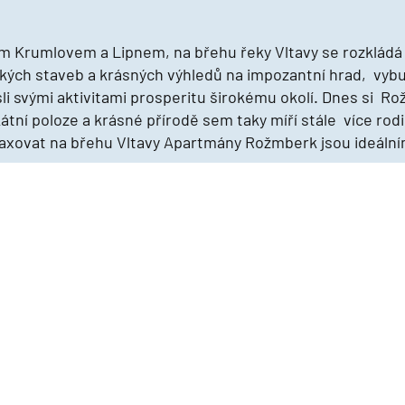
 Krumlovem a Lipnem, na břehu řeky Vltavy se rozklád
ckých staveb a krásných výhledů na impozantní hrad, vy
li svými aktivitami prosperitu širokému okolí. Dnes si Rož
átní poloze a krásné přírodě sem taky míří stále více rodi
axovat na břehu Vltavy Apartmány Rožmberk jsou ideální