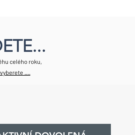
ETE...
ěhu celého roku,
vyberete ....