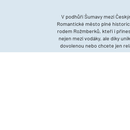
V podhůří Šumavy mezi Českým
Romantické město plné histori
rodem Rožmberků, kteří i přines
nejen mezi vodáky, ale díky unik
dovolenou nebo chcete jen rel