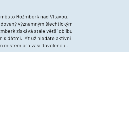
á město Rožmberk nad Vltavou.
budovaný významným šlechtickým
mberk získává stále větší oblibu
n s dětmi. A't už hledáte aktivní
m místem pro vaši dovolenou...