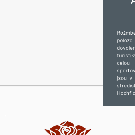
Rožmbe
poloze
dovolen
turisti
celou 
sportov
jsou v 
střed
Hochfic