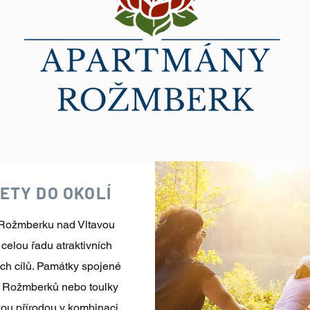
ETY DO OKOLÍ
 Rožmberku nad Vltavou
 celou
řadu
atraktivních
kých cílů. Památky spojené
m
Rožmberků nebo toulky
ou přírodou v kombinaci