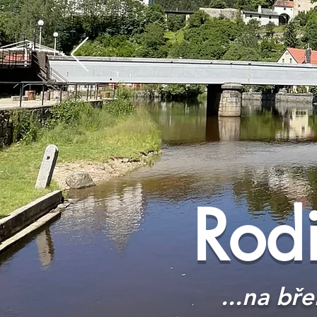
Rod
...na bř