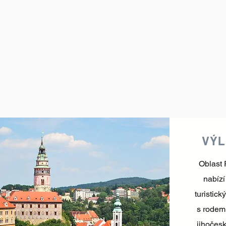
VÝL
Oblast
nabízí
turistic
s rode
jihočesk