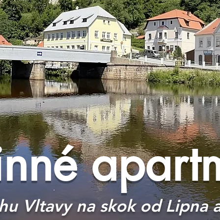
inné apart
ehu Vltavy na skok od Lipna 